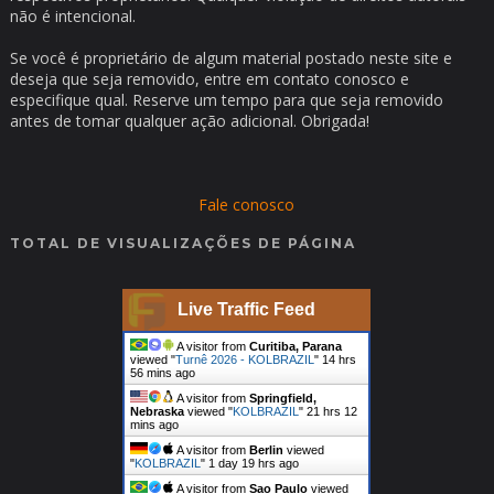
não é intencional.
Se você é proprietário de algum material postado neste site e
deseja que seja removido, entre em contato conosco e
especifique qual. Reserve um tempo para que seja removido
antes de tomar qualquer ação adicional. Obrigada!
Fale conosco
TOTAL DE VISUALIZAÇÕES DE PÁGINA
Live Traffic Feed
A visitor from
Curitiba, Parana
viewed "
Turnê 2026 - KOLBRAZIL
"
14 hrs
56 mins ago
A visitor from
Springfield,
Nebraska
viewed "
KOLBRAZIL
"
21 hrs 12
mins ago
A visitor from
Berlin
viewed
"
KOLBRAZIL
"
1 day 19 hrs ago
A visitor from
Sao Paulo
viewed