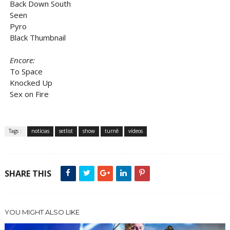
Back Down South
Seen
Pyro
Black Thumbnail
Encore:
To Space
Knocked Up
Sex on Fire
Tags :
notícias
setlist
show
turnê
vídeos
SHARE THIS
YOU MIGHT ALSO LIKE