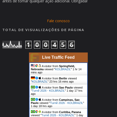
antes de tomar qualquer ação adicional. Obrigada!
Fale conosco
TOTAL DE VISUALIZAÇÕES DE PÁGINA
1
0
0
4
5
6
Live Traffic Feed
A visitor from
Springfield,
Nebraska
viewed "
KOLBRAZIL
"
1 hr 14
mins ago
A visitor from
Berlin
viewed
"
KOLBRAZIL
"
23 hrs 16 mins ago
A visitor from
Sao Paulo
viewed
"
Turnê 2026 - KOLBRAZIL
"
1 day 17 hrs
ago
A visitor from
Campinas, Sao
Paulo
viewed "
Turnê 2026 - KOLBRAZIL
"
1 day 18 hrs ago
A visitor from
Curitiba, Parana
viewed "
Turnê 2026 - KOLBRAZIL
"
1 day