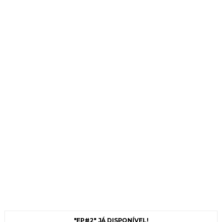
"EP#2" JÁ DISPONÍVEL!