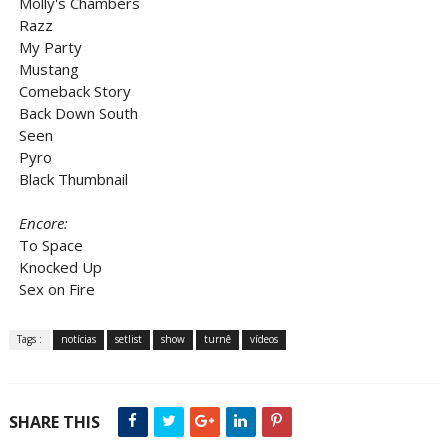
Molly's Chambers
Razz
My Party
Mustang
Comeback Story
Back Down South
Seen
Pyro
Black Thumbnail
Encore:
To Space
Knocked Up
Sex on Fire
Tags :
notícias
setlist
show
turnê
vídeos
SHARE THIS