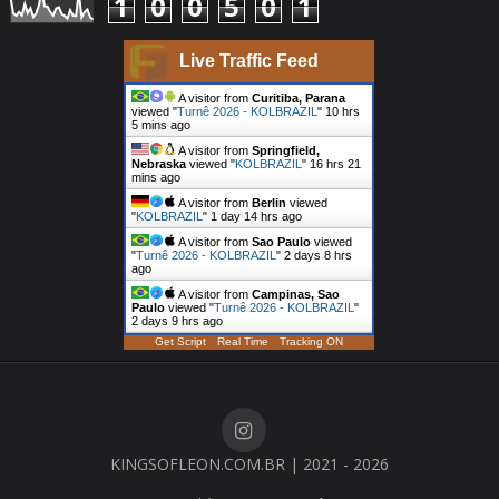
1
0
0
5
0
1
Live Traffic Feed
A visitor from
Curitiba, Parana
viewed "
Turnê 2026 - KOLBRAZIL
"
10 hrs
5 mins ago
A visitor from
Springfield,
Nebraska
viewed "
KOLBRAZIL
"
16 hrs 21
mins ago
A visitor from
Berlin
viewed
"
KOLBRAZIL
"
1 day 14 hrs ago
A visitor from
Sao Paulo
viewed
"
Turnê 2026 - KOLBRAZIL
"
2 days 8 hrs
ago
A visitor from
Campinas, Sao
Paulo
viewed "
Turnê 2026 - KOLBRAZIL
"
2 days 9 hrs ago
Get Script
Real Time
Tracking ON
KINGSOFLEON.COM.BR | 2021 - 2026