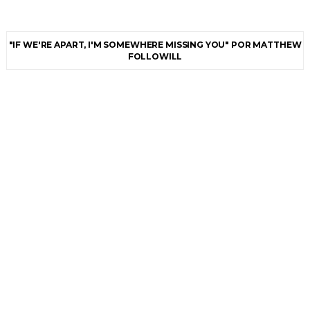
"IF WE'RE APART, I'M SOMEWHERE MISSING YOU" POR MATTHEW
FOLLOWILL