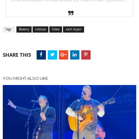
Tags :
Bowery
notícias
Vídeo
zach bryan
SHARE THIS
YOU MIGHT ALSO LIKE