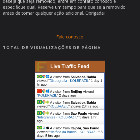
deseja que seja removido, entre em contato conosco e
especifique qual. Reserve um tempo para que seja removido
antes de tomar qualquer ação adicional. Obrigada!
Fale conosco
TOTAL DE VISUALIZAÇÕES DE PÁGINA
Live Traffic Feed
A visitor from
Salvador, Bahia
viewed "
Discografia - KOLBRAZIL
"
1 day 1
hr ago
A visitor from
Beijing
viewed
"
KOLBRAZIL
"
2 days ago
A visitor from
Salvador, Bahia
viewed "
KOLBRAZIL
"
2 days 23 hrs ago
A visitor from
Sao Paulo
viewed
"
Integrantes - KOLBRAZIL
"
3 days 1 hr
ago
A visitor from
Itajobi, Sao Paulo
viewed "
História da Banda - KOLBRAZIL
"
3
days 5 hrs ago