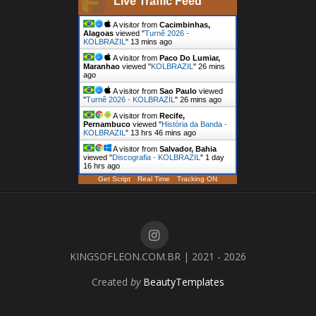
Live Traffic Feed
A visitor from
Cacimbinhas,
Alagoas
viewed "
Turnê 2026 -
KOLBRAZIL
"
13 mins ago
A visitor from
Paco Do Lumiar,
Maranhao
viewed "
KOLBRAZIL
"
26 mins
ago
A visitor from
Sao Paulo
viewed
"
Turnê 2026 - KOLBRAZIL
"
26 mins ago
A visitor from
Recife,
Pernambuco
viewed "
História da Banda -
KOLBRAZIL
"
13 hrs 46 mins ago
A visitor from
Salvador, Bahia
viewed "
Discografia - KOLBRAZIL
"
1 day
16 hrs ago
Get Script
Real Time
Tracking ON
KINGSOFLEON.COM.BR | 2021 - 2026
Created
by
BeautyTemplates