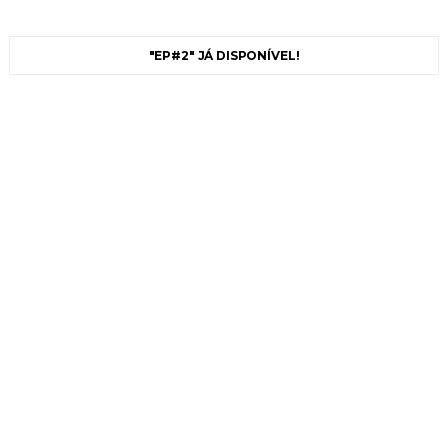
"EP#2" JÁ DISPONÍVEL!