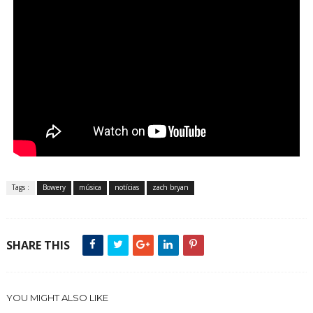
Tags :
Bowery
música
notícias
zach bryan
SHARE THIS
YOU MIGHT ALSO LIKE