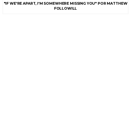
"IF WE'RE APART, I'M SOMEWHERE MISSING YOU" POR MATTHEW
FOLLOWILL