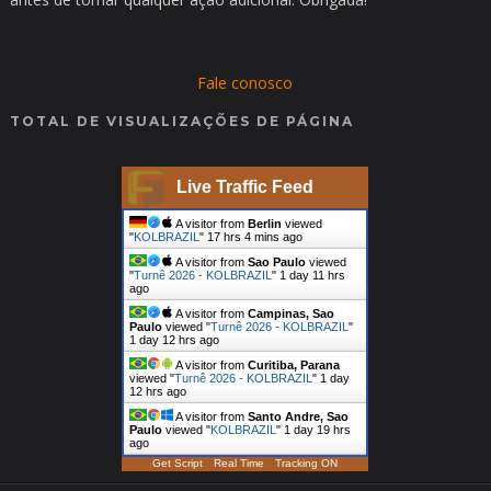
Fale conosco
TOTAL DE VISUALIZAÇÕES DE PÁGINA
Live Traffic Feed
A visitor from
Berlin
viewed
"
KOLBRAZIL
"
17 hrs 4 mins ago
A visitor from
Sao Paulo
viewed
"
Turnê 2026 - KOLBRAZIL
"
1 day 11 hrs
ago
A visitor from
Campinas, Sao
Paulo
viewed "
Turnê 2026 - KOLBRAZIL
"
1 day 12 hrs ago
A visitor from
Curitiba, Parana
viewed "
Turnê 2026 - KOLBRAZIL
"
1 day
12 hrs ago
A visitor from
Santo Andre, Sao
Paulo
viewed "
KOLBRAZIL
"
1 day 19 hrs
ago
Get Script
Real Time
Tracking ON