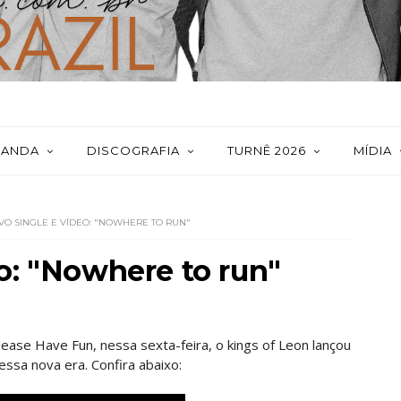
BANDA
DISCOGRAFIA
TURNÊ 2026
MÍDIA
VO SINGLE E VÍDEO: "NOWHERE TO RUN"
o: "Nowhere to run"
ase Have Fun, nessa sexta-feira, o kings of Leon lançou
essa nova era. Confira abaixo: