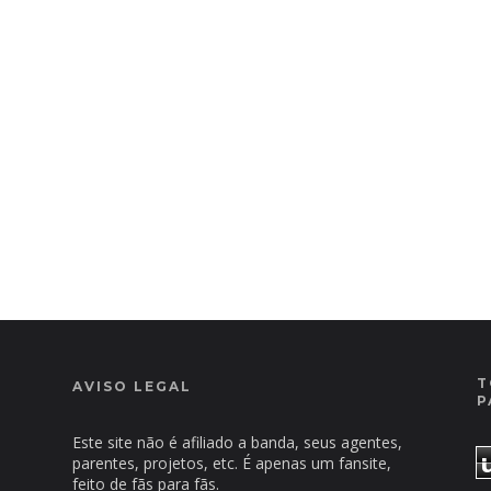
T
AVISO LEGAL
P
Este site não é afiliado a banda, seus agentes,
parentes, projetos, etc. É apenas um fansite,
feito de fãs para fãs.