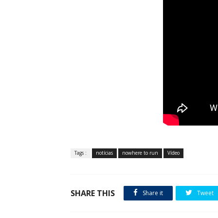
Tags :
notícias
nowhere to run
Vídeo
SHARE THIS
Share it
Tweet