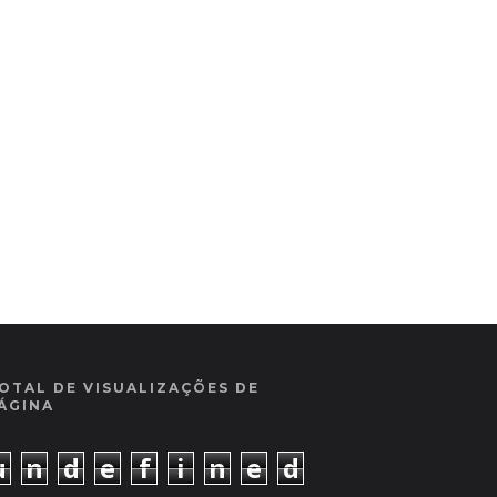
OTAL DE VISUALIZAÇÕES DE
ÁGINA
u
n
d
e
f
i
n
e
d