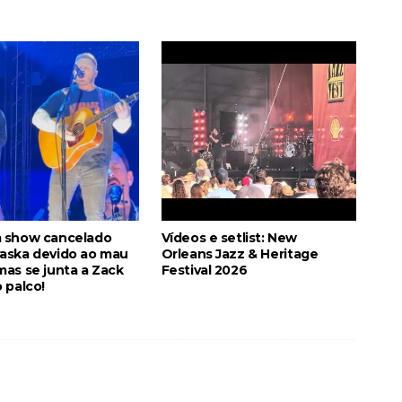
 show cancelado
Vídeos e setlist: New
aska devido ao mau
Orleans Jazz & Heritage
as se junta a Zack
Festival 2026
 palco!