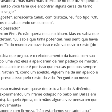
avadora', mas havia mais liberdade no que diz respeito a
 então você teria que encontrar alguns caras de terno
 single'”.
ste”, acrescenta Caleb, com tristeza, “eu fico tipo, ‘Oh,
rtos e acaba sendo um sucesso”.
no passado?
ex on Fire'. Eu não queria essa no álbum. Mas eu sabia que
detém. “Eu sabia que tinha potencial, mas senti que havia
 ‘Todo mundo vai ouvir isso e não vai ouvir o resto [do
ictícia que pegou, e o relacionamento da banda com sua
do: uma vez eles a apelidaram de “um pedaço de merda”.
u a aceitar que é por isso que muitas pessoas sempre
z Nathan: “É como um apelido. Alguém lhe dá um apelido e
á preso a isso pelo resto da vida. Pergunte ao nosso
so mainstream quase destruiu a banda. A dinâmica
b experimentou um infame colapso no palco em Dallas em
is). Naquela época, os irmãos alguma vez pensaram que
o novamente?
esponde com firmeza, “não estaríamos sentados aqui”.