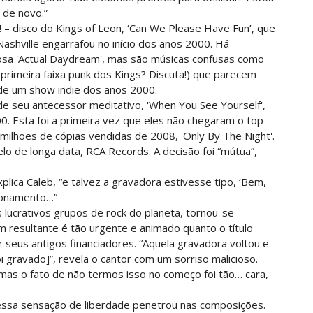
 de novo.”
! – disco do Kings of Leon, ‘Can We Please Have Fun’, que
Nashville engarrafou no início dos anos 2000. Há
sa 'Actual Daydream', mas são músicas confusas como
a primeira faixa punk dos Kings? Discuta!) que parecem
 de um show indie dos anos 2000.
 seu antecessor meditativo, 'When You See Yourself',
0. Esta foi a primeira vez que eles não chegaram o top
milhões de cópias vendidas de 2008, 'Only By The Night'.
lo de longa data, RCA Records. A decisão foi “mútua”,
plica Caleb, “e talvez a gravadora estivesse tipo, ‘Bem,
ionamento…”
 lucrativos grupos de rock do planeta, tornou-se
 resultante é tão urgente e animado quanto o título
seus antigos financiadores. “Aquela gravadora voltou e
i gravado]”, revela o cantor com um sorriso malicioso.
mas o fato de não termos isso no começo foi tão… cara,
 essa sensação de liberdade penetrou nas composições.