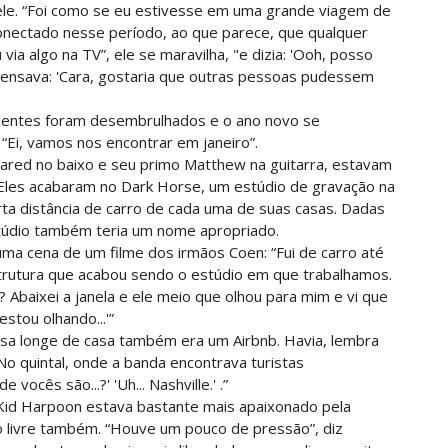
z ele. “Foi como se eu estivesse em uma grande viagem de
conectado nesse período, ao que parece, que qualquer
via algo na TV”, ele se maravilha, "e dizia: 'Ooh, posso
u pensava: 'Cara, gostaria que outras pessoas pudessem
esentes foram desembrulhados e o ano novo se
Ei, vamos nos encontrar em janeiro”.
Jared no baixo e seu primo Matthew na guitarra, estavam
 Eles acabaram no Dark Horse, um estúdio de gravação na
rta distância de carro de cada uma de suas casas. Dadas
estúdio também teria um nome apropriado.
uma cena de um filme dos irmãos Coen: “Fui de carro até
strutura que acabou sendo o estúdio em que trabalhamos.
? Abaixei a janela e ele meio que olhou para mim e vi que
estou olhando...'”
sa longe de casa também era um Airbnb. Havia, lembra
o quintal, onde a banda encontrava turistas
ocês são...?' 'Uh... Nashville.' .”
Kid Harpoon estava bastante mais apaixonado pela
o livre também. “Houve um pouco de pressão”, diz