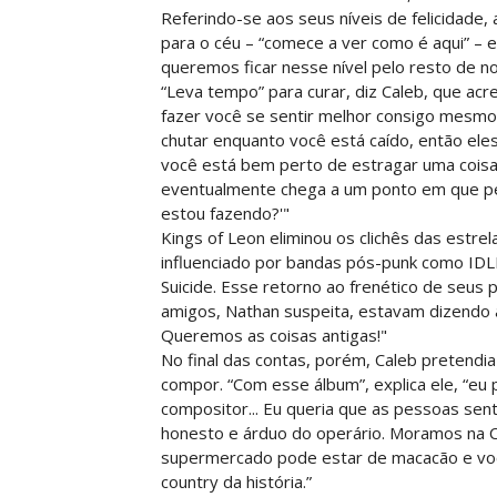
Referindo-se aos seus níveis de felicidade,
para o céu – “comece a ver como é aqui” – 
queremos ficar nesse nível pelo resto de no
“Leva tempo” para curar, diz Caleb, que ac
fazer você se sentir melhor consigo mesmo
chutar enquanto você está caído, então eles 
você está bem perto de estragar uma coisa 
eventualmente chega a um ponto em que pe
estou fazendo?'"
Kings of Leon eliminou os clichês das estre
influenciado por bandas pós-punk como IDL
Suicide. Esse retorno ao frenético de seus 
amigos, Nathan suspeita, estavam dizendo 
Queremos as coisas antigas!"
No final das contas, porém, Caleb pretendi
compor. “Com esse álbum”, explica ele, “eu 
compositor... Eu queria que as pessoas sen
honesto e árduo do operário. Moramos na 
supermercado pode estar de macacão e você
country da história.”