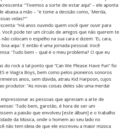
 acrescenta: “Tivemos a sorte de estar aqui” – ele aponta
ele abaixa a mão – “e tome a decisão como, 'Merda,
ssas vidas?'”
rescenta: “Há anos ouvindo quem você quer ouvir para
. Você pode ter um círculo de amigos que não querem te
não colocam o espelho na sua cara e dizem: 'Ei, cara,
boa aqui.' E então é uma jornada pessoal. Você
nsa: ‘Tudo bem – qual é o meu problema? O que eu
las do rock a tal ponto que “Can We Please Have Fun” foi
ES e Viagra Boys, bem como pelos pioneiros sonoros
primeiros anos, sem dúvida, atraiu Kid Harpoon, cujos
ao produtor: “As novas coisas deles são uma merda!
a impressionar as pessoas que apreciam a arte de
pensei: 'Tudo bem, garotão, é hora de ser um
tissem a paixão que envolveu [este álbum] e o trabalho
Cidade da Música, onde o homem ao seu lado no
 não tem ideia de que ele escreveu a maior música