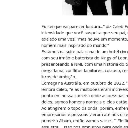
Eu sei que vai parecer loucura…” diz Caleb F
intensidade que você suspeita que seu pai,
exalado uma vez, “mas houve um momento, 
homem mais inspirado do mundo.”
Estamos na suíte palaciana de um hotel cinc
com seu irmão e baterista do Kings of Leon
presenteando a NME com uma história do t
mega fama, conflitos familiares, colapso, r
litros de ambição.
Começa na Austrália, em outubro de 2022. 
lembra Caleb, “e as multidões eram incríve
ponto em nossa carreira onde as pessoas no
deles, somos homens normais e eles estão 
Ao atingirem o topo da onda, porém, enfre
empresários e pessoas vieram até nós dize
primeiro álbum, então vamos sair e…’” Ele f
assustou… Isso nos empurrou para onde est