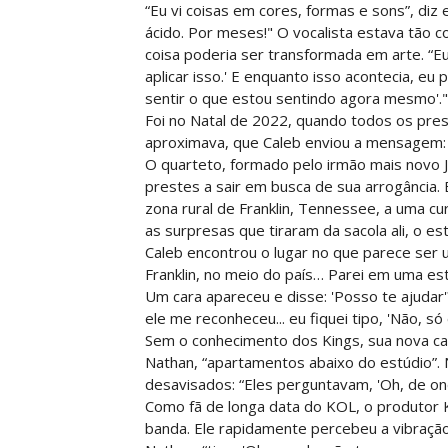
“Eu vi coisas em cores, formas e sons”, di
ácido. Por meses!" O vocalista estava tão 
coisa poderia ser transformada em arte. “Eu 
aplicar isso.' E enquanto isso acontecia, e
sentir o que estou sentindo agora mesmo'."
Foi no Natal de 2022, quando todos os pr
aproximava, que Caleb enviou a mensagem: “
O quarteto, formado pelo irmão mais novo 
prestes a sair em busca de sua arrogância.
zona rural de Franklin, Tennessee, a uma cu
as surpresas que tiraram da sacola ali, o 
Caleb encontrou o lugar no que parece ser 
Franklin, no meio do país… Parei em uma e
Um cara apareceu e disse: 'Posso te ajudar'
ele me reconheceu... eu fiquei tipo, 'Não, só 
Sem o conhecimento dos Kings, sua nova ca
Nathan, “apartamentos abaixo do estúdio”. N
desavisados: “Eles perguntavam, 'Oh, de onde v
Como fã de longa data do KOL, o produtor 
banda. Ele rapidamente percebeu a vibraçã