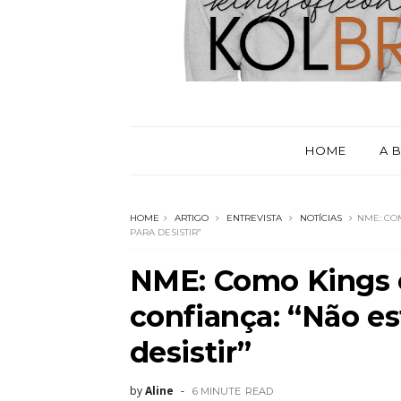
HOME
A 
HOME
ARTIGO
ENTREVISTA
NOTÍCIAS
NME: CO
PARA DESISTIR”
NME: Como Kings 
confiança: “Não e
desistir”
by
Aline
6 MINUTE
READ