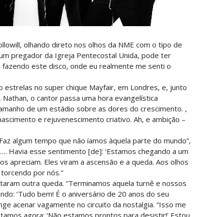
ollowill, olhando direto nos olhos da NME com o tipo de
 um pregador da Igreja Pentecostal Unida, pode ter
fazendo este disco, onde eu realmente me senti o
o estrelas no super chique Mayfair, em Londres, e, junto
, Nathan, o cantor passa uma hora evangelística
amanho de um estádio sobre as dores do crescimento. ,
enascimento e rejuvenescimento criativo. Ah, e ambição –
“Faz algum tempo que não íamos àquela parte do mundo”,
is…. Havia esse sentimento [de]: ‘Estamos chegando a um
s apreciam. Eles viram a ascensão e a queda. Aos olhos
torcendo por nós."
ntaram outra queda. “Terminamos aquela turnê e nossos
ndo: ‘Tudo bem! É o aniversário de 20 anos do seu
inge acenar vagamente no circuito da nostalgia. “Isso me
amos agora: ‘Não estamos prontos para desistir!’ Estou