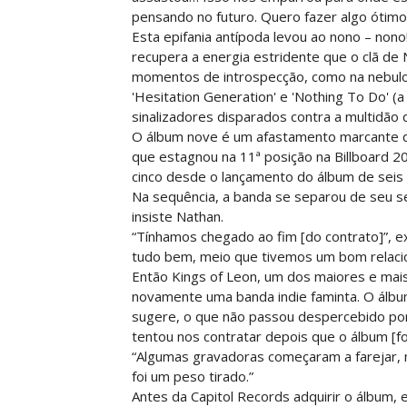
pensando no futuro. Quero fazer algo ótimo
Esta epifania antípoda levou ao nono – nono
recupera a energia estridente que o clã de 
momentos de introspecção, como na nebulo
'Hesitation Generation' e 'Nothing To Do' (
sinalizadores disparados contra a multidão
O álbum nove é um afastamento marcante de
que estagnou na 11ª posição na Billboard 20
cinco desde o lançamento do álbum de seis 
Na sequência, a banda se separou de seu se
insiste Nathan.
“Tínhamos chegado ao fim [do contrato]”, ex
tudo bem, meio que tivemos um bom relac
Então Kings of Leon, um dos maiores e mais
novamente uma banda indie faminta. O álbum
sugere, o que não passou despercebido por 
tentou nos contratar depois que o álbum [fo
“Algumas gravadoras começaram a farejar, 
foi um peso tirado.”
Antes da Capitol Records adquirir o álbum,