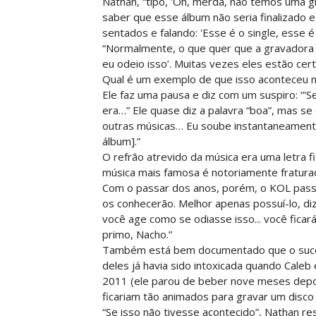
Nathan, “tipo, 'Oh, merda, não temos uma gr
saber que esse álbum não seria finalizado e
sentados e falando: 'Esse é o single, esse é o
“Normalmente, o que quer que a gravadora go
eu odeio isso’. Muitas vezes eles estão ce
Qual é um exemplo de que isso aconteceu 
Ele faz uma pausa e diz com um suspiro: “'S
era…” Ele quase diz a palavra “boa”, mas se 
outras músicas… Eu soube instantaneamente:
álbum].”
O refrão atrevido da música era uma letra f
música mais famosa é notoriamente fratura
Com o passar dos anos, porém, o KOL passo
os conhecerão. Melhor apenas possuí-lo, di
você age como se odiasse isso... você ficar
primo, Nacho.”
Também está bem documentado que o suces
deles já havia sido intoxicada quando Cale
2011 (ele parou de beber nove meses depo
ficariam tão animados para gravar um disc
“Se isso não tivesse acontecido”, Nathan r