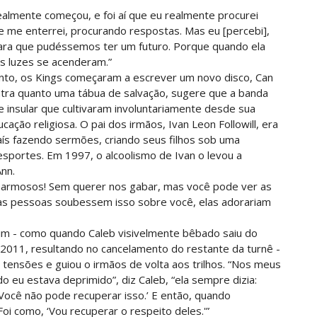
realmente começou, e foi aí que eu realmente procurei
i e me enterrei, procurando respostas. Mas eu [percebi],
para que pudéssemos ter um futuro. Porque quando ela
as luzes se acenderam.”
nto, os Kings começaram a escrever um novo disco, Can
ntra quanto uma tábua de salvação, sugere que a banda
insular que cultivaram involuntariamente desde sua
ação religiosa. O pai dos irmãos, Ivan Leon Followill, era
aís fazendo sermões, criando seus filhos sob uma
 esportes. Em 1997, o alcoolismo de Ivan o levou a
Ann.
charmosos! Sem querer nos gabar, mas você pode ver as
 as pessoas soubessem isso sobre você, elas adorariam
im - como quando Caleb visivelmente bêbado saiu do
011, resultando no cancelamento do restante da turnê -
 tensões e guiou o irmãos de volta aos trilhos. “Nos meus
o eu estava deprimido”, diz Caleb, “ela sempre dizia:
 Você não pode recuperar isso.’ E então, quando
i como, ‘Vou recuperar o respeito deles.'”