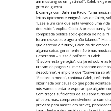
um mustang ou um gatinho?”, Caleb exige 
grito de guerra.
E começa com Ballerina Radio, “uma música mu
letras tipicamente enigmáticas de Caleb, 
“Esse é um cara que está vivendo uma vida s
destruído”, explica Caleb. A pressa punky 
complicada política sócio-política de hoje: 
foram cruzados e agora não falamos”. Mas a
que escrevo é futuro”, Caleb dá de ombros
alguma coisa, geralmente não é nas músicas
Generation – “Essa é política”, ri Caleb.
“É sobre esta geração”, diz Jared sobre as 
tiraram da página / E me colocaram onde a
descobriria”, e implora que “Conversa só atr
“E sobre o medo”, continua Caleb, referindo
dizer nada por causa do que pode acontecer
nós vamos sentar e esperar que alguém com
Com traços suficientes de seu som turbulen
of Leon, mas, compreensivelmente com oito 
previsto para nascer em breve), prioridade
imprudente e destemida quando está come