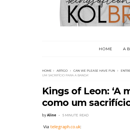
HOME
A 
HOME
ARTIGO
CAN WE PLEASE HAVE FUN
ENTRE
UM SACRIFÍCIO PARA A BANDA’
Kings of Leon: ‘A 
como um sacrifício
by
Aline
5 MINUTE
READ
Via
telegraph.co.uk
: