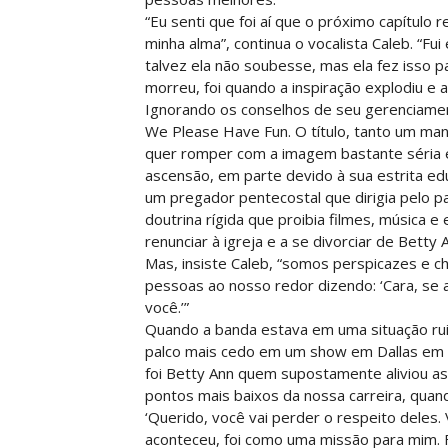
“Eu senti que foi aí que o próximo capítulo 
minha alma”, continua o vocalista Caleb. “Fu
talvez ela não soubesse, mas ela fez isso 
morreu, foi quando a inspiração explodiu e 
Ignorando os conselhos de seu gerenciame
We Please Have Fun. O título, tanto um ma
quer romper com a imagem bastante séria e 
ascensão, em parte devido à sua estrita educ
um pregador pentecostal que dirigia pelo p
doutrina rígida que proibia filmes, música e
renunciar à igreja e a se divorciar de Betty 
Mas, insiste Caleb, “somos perspicazes e 
pessoas ao nosso redor dizendo: ‘Cara, se
você.’”
Quando a banda estava em uma situação ru
palco mais cedo em um show em Dallas em 2
foi Betty Ann quem supostamente aliviou as
pontos mais baixos da nossa carreira, quand
‘Querido, você vai perder o respeito deles.
aconteceu, foi como uma missão para mim. Fo