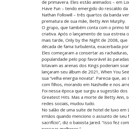
de primavera. Eles estão animados – em L
Have Fun – tendo emergido do rescaldo da 
Nathan Followill – três quartos da banda 
prematura de sua mãe, Betty Ann Murphy.
O grupo, que também conta com o primo Mat
criativa. Após o lançamento de sua estreia
mais tarde, Only by the Night de 2008, que
década de fama turbulenta, exacerbada por 
Eles começaram a consertar as rachaduras, 
popularidade pelo pop favorável às paradas
lotavam as arenas dos Kings poderiam soa
lançaram seu álbum de 2021, When You See 
sua “velha energia novata”. Parecia que, ao
com filhos, morando em Nashville e nos ar
Foi nessa época que surgiu a sugestão do
Greatest Hits. Mas a morte de Betty Ann, so
redes sociais, mudou tudo.
No salão de uma suíte de hotel de luxo em Lo
irmãos quando menciono o assunto de seu f
sacrifício”, diz o baixista Jared. “Isso fe
pessoas melhores.”