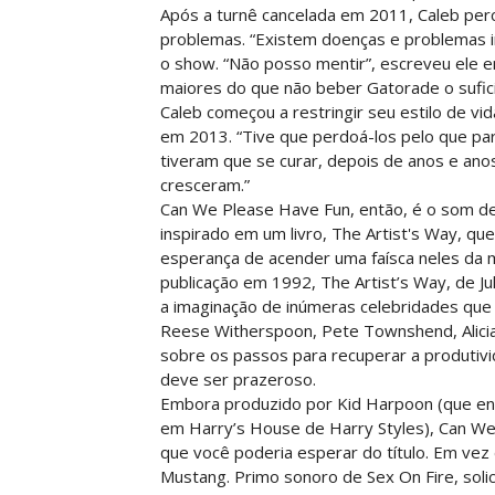
Após a turnê cancelada em 2011, Caleb per
problemas. “Existem doenças e problemas in
o show. “Não posso mentir”, escreveu ele
maiores do que não beber Gatorade o sufici
Caleb começou a restringir seu estilo de vid
em 2013. “Tive que perdoá-los pelo que pa
tiveram que se curar, depois de anos e an
cresceram.”
Can We Please Have Fun, então, é o som de
inspirado em um livro, The Artist's Way, q
esperança de acender uma faísca neles da 
publicação em 1992, The Artist’s Way, de J
a imaginação de inúmeras celebridades que 
Reese Witherspoon, Pete Townshend, Alicia
sobre os passos para recuperar a produtivi
deve ser prazeroso.
Embora produzido por Kid Harpoon (que en
em Harry’s House de Harry Styles), Can We
que você poderia esperar do título. Em vez 
Mustang. Primo sonoro de Sex On Fire, solic