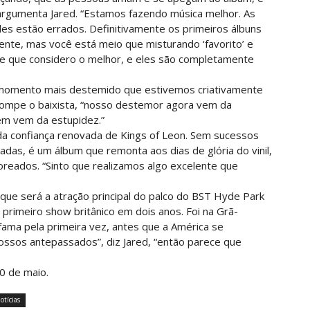
, argumenta Jared. “Estamos fazendo música melhor. As
Eles estão errados. Definitivamente os primeiros álbuns
nte, mas você está meio que misturando ‘favorito’ e
lme que considero o melhor, e eles são completamente
 o momento mais destemido que estivemos criativamente
errompe o baixista, “nosso destemor agora vem da
m vem da estupidez.”
a confiança renovada de Kings of Leon. Sem sucessos
das, é um álbum que remonta aos dias de glória do vinil,
reados. “Sinto que realizamos algo excelente que
 que será a atração principal do palco do BST Hyde Park
primeiro show britânico em dois anos. Foi na Grã-
ama pela primeira vez, antes que a América se
ossos antepassados”, diz Jared, “então parece que
0 de maio.
otícias