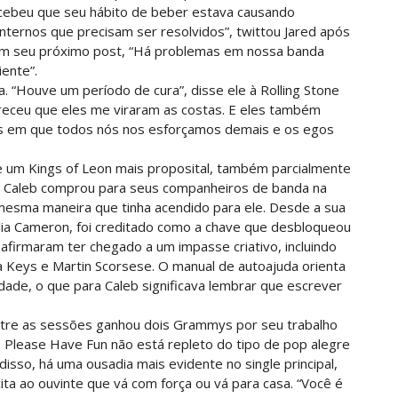
cebeu que seu hábito de beber estava causando
ternos que precisam ser resolvidos”, twittou Jared após
 em seu próximo post, “Há problemas em nossa banda
ente”.
a. “Houve um período de cura”, disse ele à Rolling Stone
receu que eles me viraram as costas. E eles também
os em que todos nós nos esforçamos demais e os egos
 um Kings of Leon mais proposital, também parcialmente
ue Caleb comprou para seus companheiros de banda na
mesma maneira que tinha acendido para ele. Desde a sua
ulia Cameron, foi creditado como a chave que desbloqueou
afirmaram ter chegado a um impasse criativo, incluindo
 Keys e Martin Scorsese. O manual de autoajuda orienta
dade, o que para Caleb significava lembrar que escrever
tre as sessões ganhou dois Grammys por seu trabalho
 Please Have Fun não está repleto do tipo de pop alegre
disso, há uma ousadia mais evidente no single principal,
ita ao ouvinte que vá com força ou vá para casa. “Você é