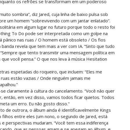
enquanto os refrões se transformam em um poderoso
ito sombria”, diz Jared, cuja linha de baixo pulsa sob
sobre um homem “sobrevivendo com um jantar enlatado”.
olitária em algum lugar no futuro porque todo o resto foi
Nothing To Do pode ser interpretada como um golpe na
“Há pânico nas ruas / O homem está obsoleto / Os fios
 banda revela que tem mais a ver com IA. “Sinto que tudo
. “Sempre que tento transmitir uma mensagem política em
 que você pensa.” O que nos leva à música Hesitation
letras espetadas do roqueiro, que incluem: “Eles me
s ruas estão vazias / Onde ninguém jamais me
apalhou.”
-se claramente à cultura do cancelamento. “Você não quer
, então, em vez disso, vamos todos ficar quietos. Todos
eta um erro. Eu não gosto disso."
to de outrora, o álbum ainda é identificavelmente Kings
filhos entre eles (um nono, o segundo de Jared, está
s e perspectivas mudaram. “Você tem essa indiferença
çando, que as pessoas amam e se apegam ao álbum, e