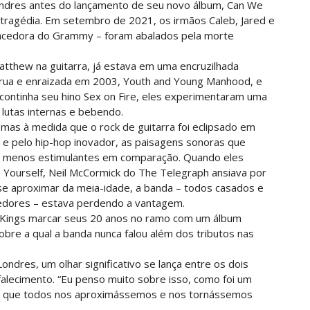
ondres antes do lançamento de seu novo álbum, Can We
tragédia. Em setembro de 2021, os irmãos Caleb, Jared e
vencedora do Grammy – foram abalados pela morte
thew na guitarra, já estava em uma encruzilhada
 crua e enraizada em 2003, Youth and Young Manhood, e
 continha seu hino Sex on Fire, eles experimentaram uma
lutas internas e bebendo.
mas à medida que o rock de guitarra foi eclipsado em
 e pelo hip-hop inovador, as paisagens sonoras que
r menos estimulantes em comparação. Quando eles
Yourself, Neil McCormick do The Telegraph ansiava por
 se aproximar da meia-idade, a banda – todos casados e
redores – estava perdendo a vantagem.
s Kings marcar seus 20 anos no ramo com um álbum
bre a qual a banda nunca falou além dos tributos nas
ndres, um olhar significativo se lança entre os dois
alecimento. “Eu penso muito sobre isso, como foi um
z com que todos nos aproximássemos e nos tornássemos