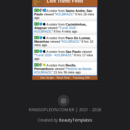
Live Traffic Feed
A visitor from
Santo Andre, Sao
Paulo
viewed "
KOLBRAZIL
"
6 hrs 16 mins
ago
A visitor from
Cacimbinhas,
Alagoas
viewed "
Turnê 2026 -
KOLBRAZIL
"
8 hrs 4 mins ago
A visitor from
Paco Do Lumiar,
Maranhao
viewed "
KOLBRAZIL
"
8 hrs 16
mins ago
A visitor from
Sao Paulo
viewed
"
Turnê 2026 - KOLBRAZIL
"
8 hrs 17 mins
ago
A visitor from
Recife,
Pernambuco
viewed "
História da Banda -
KOLBRAZIL
"
21 hrs 36 mins ago
Get Script
Real Time
Tracking ON
KINGSOFLEON.COM.BR | 2021 - 2026
Created
by
BeautyTemplates