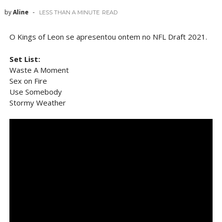
by
Aline
LESS THAN A MINUTE
READ
O Kings of Leon se apresentou ontem no NFL Draft 2021.
Set List:
Waste A Moment​
Sex on Fire​
Use Somebody​
Stormy Weather