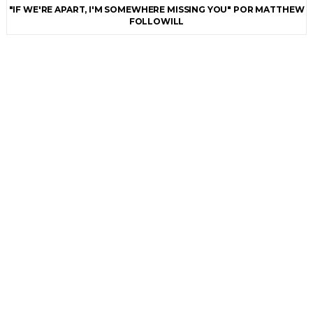
"IF WE'RE APART, I'M SOMEWHERE MISSING YOU" POR MATTHEW
FOLLOWILL