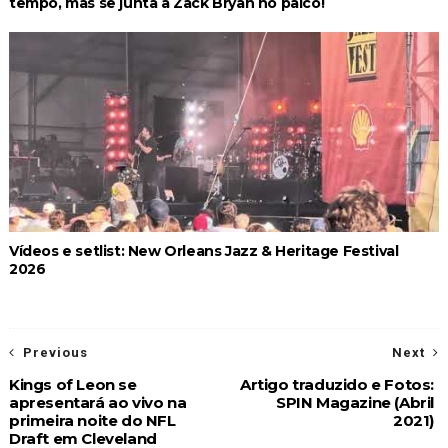
tempo, mas se junta a Zack Bryan no palco!
Vídeos e setlist: New Orleans Jazz & Heritage Festival
2026
Previous
Next
Kings of Leon se
Artigo traduzido e Fotos:
apresentará ao vivo na
SPIN Magazine (Abril
primeira noite do NFL
2021)
Draft em Cleveland