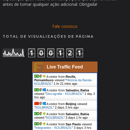
antes de tomar qualquer ação adicional. Obrigada!
Fale conosco
TOTAL DE VISUALIZAÇÕES DE PÁGINA
1
0
0
1
2
1
Live Traffic Feed
A visitor from
Recife,
Pernambuco
viewed "
História da Banda -
KOLBRAZIL
"
1 hr 21 mins ago
A visitor from
Salvador, Bahia
viewed "
Discografia - KOLBRAZIL
"
1 day 3
hrs ago
A visitor from
Beijing
viewed
"
KOLBRAZIL
"
2 days 2 hrs ago
A visitor from
Salvador, Bahia
viewed "
KOLBRAZIL
"
3 days 1 hr ago
A visitor from
Sao Paulo
viewed
"
Integrantes - KOLBRAZIL
"
3 days 3 hrs