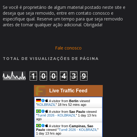
Se você é proprietário de algum material postado neste site e
deseja que seja removido, entre em contato conosco e
especifique qual. Reserve um tempo para que seja removido
antes de tomar qualquer ação adicional. Obrigada!
Fale conosco
TOTAL DE VISUALIZAÇÕES DE PÁGINA
1
0
0
4
3
9
Live Traffic Feed
A visitor from
Berlin
viewed
"
KOLBRAZIL
"
18 hrs 52 mins ago
A visitor from
Sao Paulo
viewed
"
Turnê 2026 - KOLBRAZIL
"
1 day 13 hrs
ago
A visitor from
Campinas, Sao
Paulo
viewed "
Turnê 2026 - KOLBRAZIL
"
1 day 13 hrs ago