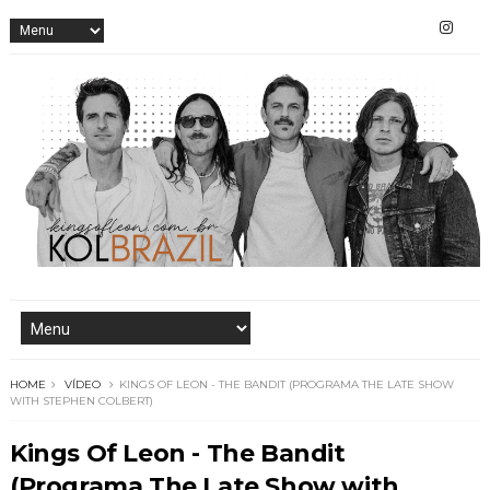
HOME
VÍDEO
KINGS OF LEON - THE BANDIT (PROGRAMA THE LATE SHOW
WITH STEPHEN COLBERT)
Kings Of Leon - The Bandit
(Programa The Late Show with