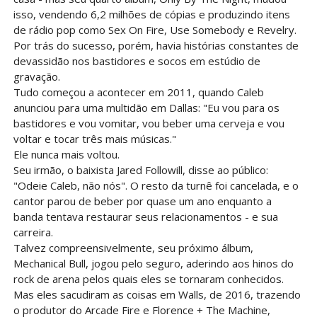
isso, vendendo 6,2 milhões de cópias e produzindo itens
de rádio pop como Sex On Fire, Use Somebody e Revelry.
Por trás do sucesso, porém, havia histórias constantes de
devassidão nos bastidores e socos em estúdio de
gravação.
Tudo começou a acontecer em 2011, quando Caleb
anunciou para uma multidão em Dallas: "Eu vou para os
bastidores e vou vomitar, vou beber uma cerveja e vou
voltar e tocar três mais músicas."
Ele nunca mais voltou.
Seu irmão, o baixista Jared Followill, disse ao público:
"Odeie Caleb, não nós". O resto da turnê foi cancelada, e o
cantor parou de beber por quase um ano enquanto a
banda tentava restaurar seus relacionamentos - e sua
carreira.
Talvez compreensivelmente, seu próximo álbum,
Mechanical Bull, jogou pelo seguro, aderindo aos hinos do
rock de arena pelos quais eles se tornaram conhecidos.
Mas eles sacudiram as coisas em Walls, de 2016, trazendo
o produtor do Arcade Fire e Florence + The Machine,