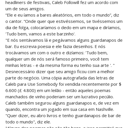
headliners de festivais, Caleb Followill fez um acordo com
um de seus amigos.
“Ele e eu íamos a bares aleatórios, em todo o mundo”, diz
o cantor. “Onde quer que estivéssemos, se tivéssemos um
dia de folga, colocaríamos o dedo em um mapa e diríamos,
'Tudo bem, vamos a este barzinho'.
"E nós sentávamos lá e pegávamos alguns guardanapos de
bar. Eu escrevia poesia e ele fazia desenhos. E nós
trocávamos um com o outro e dizíamos: 'Tudo bem,
qualquer um de nós será famoso primeiro, você tem
minhas letras - e da mesma forma eu tenho sua arte '. "
Desnecessário dizer que seu amigo ficou com a melhor
parte do negócio. Uma cópia autografada das letras de
Caleb para Use Somebody foi vendida recentemente por $
6.600 (£ 4.800) em um leilão - então aqueles poemas
manchados de vinho poderiam ser um lucrativo pecúlio.
Caleb também segurou alguns guardanapos e, de vez em
quando, encontra um jogado em sua casa em Nashville.
"Quer dizer, eu abro livros e tenho guardanapos de bar de
todo o mundo", diz ele.