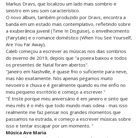
Markus Dravs, que localizou um lado mais sombrio e
sinistro em seu som característico.
O novo álbum, também produzido por Dravs, encontra a
banda em um estado mais contemplativo, refletindo sobre
a exuberância juvenil (Time In Disguise), o envelhecimento
(Fairytale) e o romance doméstico (When You See Yourself,
Are You Far Away).
Caleb começou a escrever as músicas nos dias sombrios
do inverno de 2019, depois que "a poeira baixou e todos
os presentes de Natal foram abertos".
"Janeiro em Nashville, é quase frio o suficiente para neve,
mas não exatamente. Nós apenas pegamos muito
nevoeiro e chuva e é geralmente quando eu me enfio no
meu pequeno escritório e começo a escrever."
"É triste porque meu aniversário é em janeiro e sinto que
meu mês é o mês que todo mundo mais odeia - mas isso
realmente me faz pensar nos grandes momentos que
passamos na estrada, e começo a escrever músicas sobre
isso e tentar escapar por um momento. "
Música Ave Maria