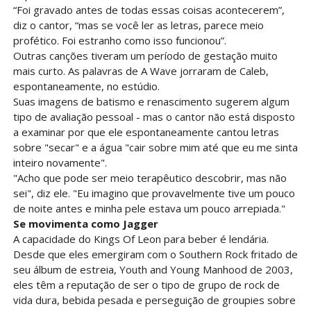
“Foi gravado antes de todas essas coisas acontecerem”,
diz o cantor, “mas se você ler as letras, parece meio
profético. Foi estranho como isso funcionou”.
Outras canções tiveram um período de gestação muito
mais curto. As palavras de A Wave jorraram de Caleb,
espontaneamente, no estúdio.
Suas imagens de batismo e renascimento sugerem algum
tipo de avaliação pessoal - mas o cantor não está disposto
a examinar por que ele espontaneamente cantou letras
sobre "secar" e a água "cair sobre mim até que eu me sinta
inteiro novamente".
"Acho que pode ser meio terapêutico descobrir, mas não
sei", diz ele. "Eu imagino que provavelmente tive um pouco
de noite antes e minha pele estava um pouco arrepiada."
Se movimenta como Jagger
A capacidade do Kings Of Leon para beber é lendária.
Desde que eles emergiram com o Southern Rock fritado de
seu álbum de estreia, Youth and Young Manhood de 2003,
eles têm a reputação de ser o tipo de grupo de rock de
vida dura, bebida pesada e perseguição de groupies sobre