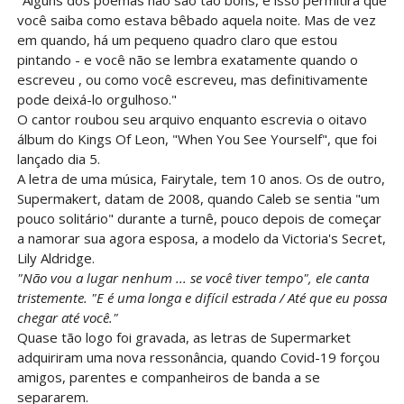
"Alguns dos poemas não são tão bons, e isso permitirá que
você saiba como estava bêbado aquela noite. Mas de vez
em quando, há um pequeno quadro claro que estou
pintando - e você não se lembra exatamente quando o
escreveu , ou como você escreveu, mas definitivamente
pode deixá-lo orgulhoso."
O cantor roubou seu arquivo enquanto escrevia o oitavo
álbum do Kings Of Leon, "When You See Yourself", que foi
lançado dia 5.
A letra de uma música, Fairytale, tem 10 anos. Os de outro,
Supermakert, datam de 2008, quando Caleb se sentia "um
pouco solitário" durante a turnê, pouco depois de começar
a namorar sua agora esposa, a modelo da Victoria's Secret,
Lily Aldridge.
"Não vou a lugar nenhum ... se você tiver tempo", ele canta
tristemente. "E é uma longa e difícil estrada / Até que eu possa
chegar até você."
Quase tão logo foi gravada, as letras de Supermarket
adquiriram uma nova ressonância, quando Covid-19 forçou
amigos, parentes e companheiros de banda a se
separarem.