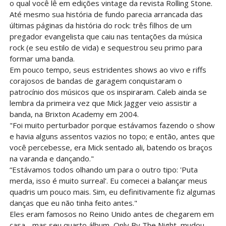
o qual você lê em edições vintage da revista Rolling Stone.
Até mesmo sua história de fundo parecia arrancada das
últimas páginas da história do rock: três filhos de um
pregador evangelista que caiu nas tentações da música
rock (e seu estilo de vida) e sequestrou seu primo para
formar uma banda.
Em pouco tempo, seus estridentes shows ao vivo e riffs
corajosos de bandas de garagem conquistaram o
patrocínio dos músicos que os inspiraram. Caleb ainda se
lembra da primeira vez que Mick Jagger veio assistir a
banda, na Brixton Academy em 2004.
"Foi muito perturbador porque estávamos fazendo o show
e havia alguns assentos vazios no topo; e então, antes que
você percebesse, era Mick sentado ali, batendo os braços
na varanda e dançando."
“Estávamos todos olhando um para o outro tipo: 'Puta
merda, isso é muito surreal'. Eu comecei a balançar meus
quadris um pouco mais. Sim, eu definitivamente fiz algumas
danças que eu não tinha feito antes."
Eles eram famosos no Reino Unido antes de chegarem em
casa - mas seu quarto álbum, Only By The Night, mudou