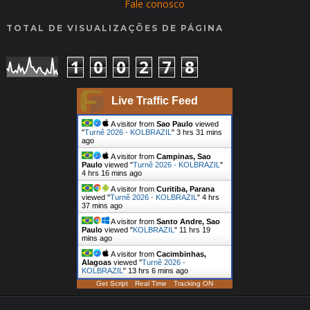
Fale conosco
TOTAL DE VISUALIZAÇÕES DE PÁGINA
1
0
0
2
7
8
Live Traffic Feed
A visitor from
Sao Paulo
viewed
"
Turnê 2026 - KOLBRAZIL
"
3 hrs 31 mins
ago
A visitor from
Campinas, Sao
Paulo
viewed "
Turnê 2026 - KOLBRAZIL
"
4 hrs 16 mins ago
A visitor from
Curitiba, Parana
viewed "
Turnê 2026 - KOLBRAZIL
"
4 hrs
37 mins ago
A visitor from
Santo Andre, Sao
Paulo
viewed "
KOLBRAZIL
"
11 hrs 19
mins ago
A visitor from
Cacimbinhas,
Alagoas
viewed "
Turnê 2026 -
KOLBRAZIL
"
13 hrs 6 mins ago
Get Script
Real Time
Tracking ON