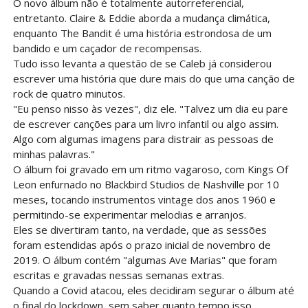
O novo álbum não é totalmente autorreferencial,
entretanto. Claire & Eddie aborda a mudança climática,
enquanto The Bandit é uma história estrondosa de um
bandido e um caçador de recompensas.
Tudo isso levanta a questão de se Caleb já considerou
escrever uma história que dure mais do que uma canção de
rock de quatro minutos.
"Eu penso nisso às vezes", diz ele. "Talvez um dia eu pare
de escrever canções para um livro infantil ou algo assim.
Algo com algumas imagens para distrair as pessoas de
minhas palavras."
O álbum foi gravado em um ritmo vagaroso, com Kings Of
Leon enfurnado no Blackbird Studios de Nashville por 10
meses, tocando instrumentos vintage dos anos 1960 e
permitindo-se experimentar melodias e arranjos.
Eles se divertiram tanto, na verdade, que as sessões
foram estendidas após o prazo inicial de novembro de
2019. O álbum contém "algumas Ave Marias" que foram
escritas e gravadas nessas semanas extras.
Quando a Covid atacou, eles decidiram segurar o álbum até
o final do lockdown, sem saber quanto tempo isso