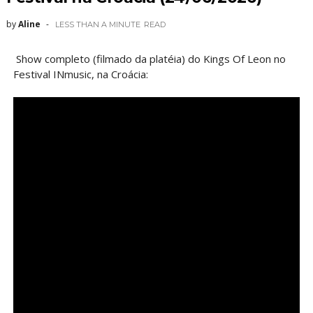
by
Aline
LESS THAN A MINUTE
READ
Show completo (filmado da platéia) do Kings Of Leon no
Festival INmusic, na Croácia: