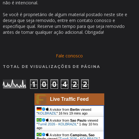
não é intencional.
Se você é proprietário de algum material postado neste site e
deseja que seja removido, entre em contato conosco e
especifique qual. Reserve um tempo para que seja removido
antes de tomar qualquer ação adicional. Obrigada!
Fale conosco
TOTAL DE VISUALIZAÇÕES DE PÁGINA
1
0
0
4
2
2
Live Traffic Feed
A visitor from
Berlin
viewed
"
KOLBRAZIL
"
16 hrs 19 mins ago
A visitor from
Sao Paulo
viewed
"
Turnê 2026 - KOLBRAZIL
"
1 day 10 hrs
ago
A visitor from
Campinas, Sao
Paulo
viewed "
Turnê 2026 - KOLBRAZIL
"