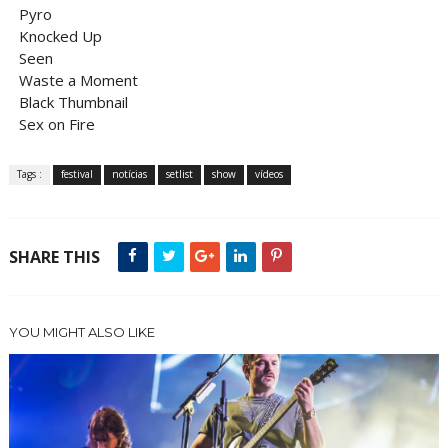
Pyro
Knocked Up
Seen
Waste a Moment
Black Thumbnail
Sex on Fire
Tags :
festival
notícias
setlist
show
vídeos
SHARE THIS
YOU MIGHT ALSO LIKE