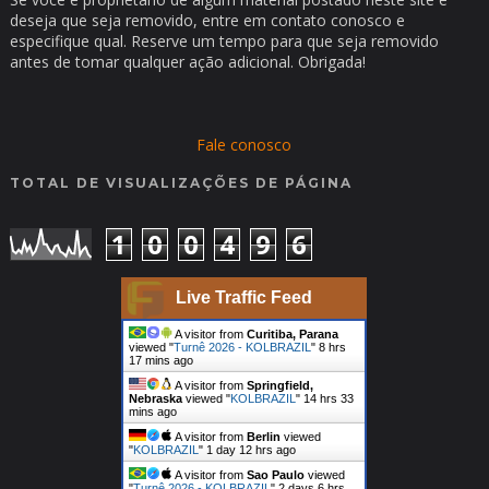
deseja que seja removido, entre em contato conosco e
especifique qual. Reserve um tempo para que seja removido
antes de tomar qualquer ação adicional. Obrigada!
Fale conosco
TOTAL DE VISUALIZAÇÕES DE PÁGINA
1
0
0
4
9
6
Live Traffic Feed
A visitor from
Curitiba, Parana
viewed "
Turnê 2026 - KOLBRAZIL
"
8 hrs
17 mins ago
A visitor from
Springfield,
Nebraska
viewed "
KOLBRAZIL
"
14 hrs 33
mins ago
A visitor from
Berlin
viewed
"
KOLBRAZIL
"
1 day 12 hrs ago
A visitor from
Sao Paulo
viewed
"
Turnê 2026 - KOLBRAZIL
"
2 days 6 hrs