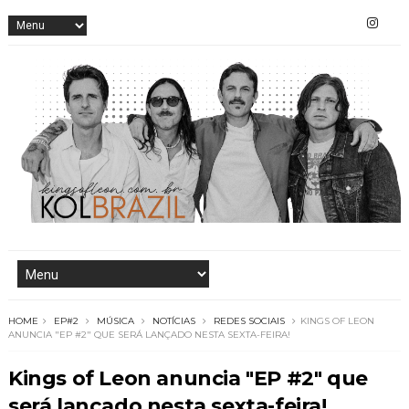
HOME
EP#2
MÚSICA
NOTÍCIAS
REDES SOCIAIS
KINGS OF LEON
ANUNCIA "EP #2" QUE SERÁ LANÇADO NESTA SEXTA-FEIRA!
Kings of Leon anuncia "EP #2" que
será lançado nesta sexta-feira!