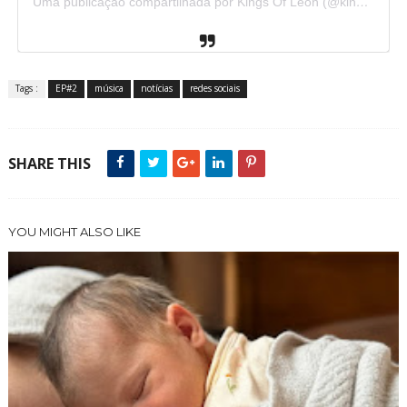
Uma publicação compartilhada por Kings Of Leon (@kingsofleon)
Tags :
EP#2
música
notícias
redes sociais
SHARE THIS
YOU MIGHT ALSO LIKE