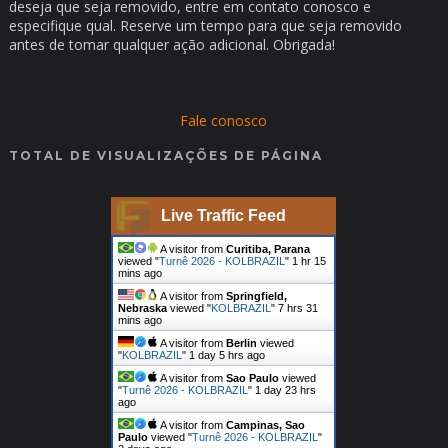
deseja que seja removido, entre em contato conosco e
especifique qual. Reserve um tempo para que seja removido
antes de tomar qualquer ação adicional. Obrigada!
Fale conosco
TOTAL DE VISUALIZAÇÕES DE PÁGINA
Live Traffic Feed
A visitor from
Curitiba, Parana
viewed "
Turnê 2026 - KOLBRAZIL
"
1 hr 15
mins ago
A visitor from
Springfield,
Nebraska
viewed "
KOLBRAZIL
"
7 hrs 31
mins ago
A visitor from
Berlin
viewed
"
KOLBRAZIL
"
1 day 5 hrs ago
A visitor from
Sao Paulo
viewed
"
Turnê 2026 - KOLBRAZIL
"
1 day 23 hrs
ago
A visitor from
Campinas, Sao
Paulo
viewed "
Turnê 2026 - KOLBRAZIL
"