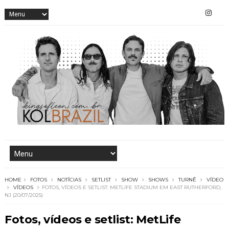
HOME
FOTOS
NOTÍCIAS
SETLIST
SHOW
SHOWS
TURNÊ
VÍDEO
VÍDEOS
FOTOS, VÍDEOS E SETLIST: METLIFE STADIUM EM EAST RUTHERFORD,
NJ (20/07/2025)
Fotos, vídeos e setlist: MetLife