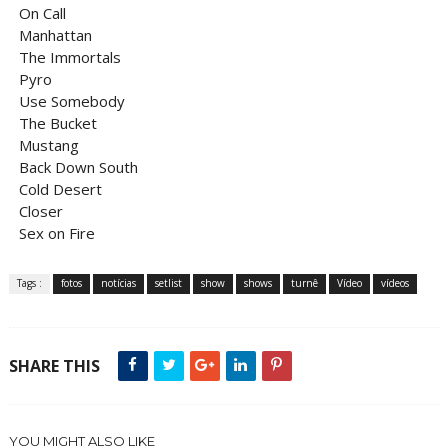
On Call
Manhattan
The Immortals
Pyro
Use Somebody
The Bucket
Mustang
Back Down South
Cold Desert
Closer
Sex on Fire
Tags :
fotos
notícias
setlist
show
shows
turnê
Vídeo
vídeos
SHARE THIS
YOU MIGHT ALSO LIKE