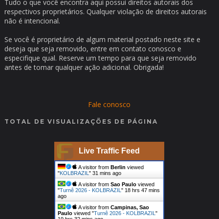
Tudo o que você encontra aqui possui direitos autorais dos
respectivos proprietários. Qualquer violação de direitos autorais
não é intencional.
Se você é proprietário de algum material postado neste site e
deseja que seja removido, entre em contato conosco e
especifique qual. Reserve um tempo para que seja removido
antes de tomar qualquer ação adicional. Obrigada!
Fale conosco
TOTAL DE VISUALIZAÇÕES DE PÁGINA
Live Traffic Feed
A visitor from
Berlin
viewed
"
KOLBRAZIL
"
31 mins ago
A visitor from
Sao Paulo
viewed
"
Turnê 2026 - KOLBRAZIL
"
18 hrs 47 mins
ago
A visitor from
Campinas, Sao
Paulo
viewed "
Turnê 2026 - KOLBRAZIL
"