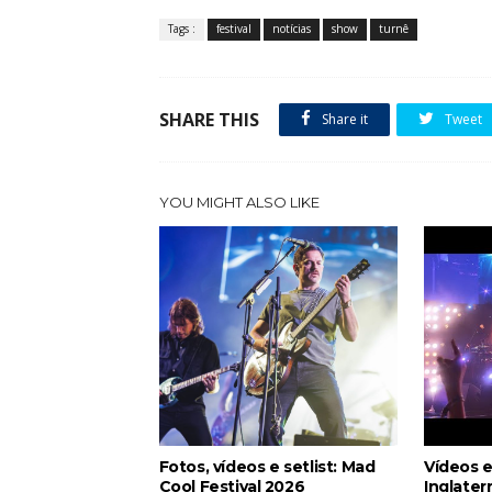
Tags :
festival
notícias
show
turnê
SHARE THIS
Share it
Tweet
YOU MIGHT ALSO LIKE
Fotos, vídeos e setlist: Mad
Vídeos e
Cool Festival 2026
Inglater