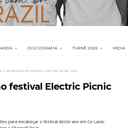
BANDA
DISCOGRAFIA
TURNÊ 2026
MÍDIA
L É ANUNCIADO NO FESTIVAL ELECTRIC PICNIC 2025
 festival Electric Picnic
rações para encabeçar o festival deste ano em Co Laois:
ier e Chappell Roan.