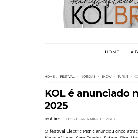
HOME
A 
HOME
FESTIVAL
NOTÍCIAS
SHOW
TURNÊ
KO
KOL é anunciado no
2025
by
Aline
LESS THAN A MINUTE
READ
O festival Electric Picnic anunciou cinco at
Kings of Leon, Sam Fender, Fatboy Slim, Hoz