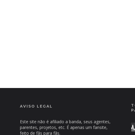
T
AVISO LEGAL
P
Este site não é afiliado a banda, seus agentes,
parentes, projetos, etc. É apenas um fansite,
feito de fãs para fãs.