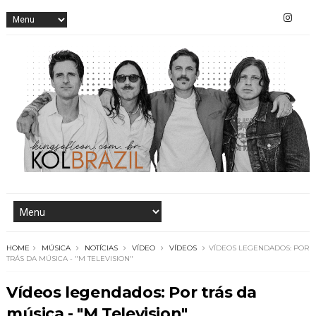
HOME
MÚSICA
NOTÍCIAS
VÍDEO
VÍDEOS
VÍDEOS LEGENDADOS: POR
TRÁS DA MÚSICA - "M TELEVISION"
Vídeos legendados: Por trás da
música - "M Television"