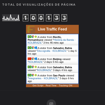
TOTAL DE VISUALIZAÇÕES DE PÁGINA
1
0
0
1
3
3
Live Traffic Feed
A visitor from
Recife,
Pernambuco
viewed "
História da Banda -
KOLBRAZIL
"
3 hrs 46 mins ago
A visitor from
Salvador, Bahia
viewed "
Discografia - KOLBRAZIL
"
1 day 6
hrs ago
A visitor from
Beijing
viewed
"
KOLBRAZIL
"
2 days 5 hrs ago
A visitor from
Salvador, Bahia
viewed "
KOLBRAZIL
"
3 days 4 hrs ago
A visitor from
Sao Paulo
viewed
"
Integrantes - KOLBRAZIL
"
3 days 6 hrs
ago
Get Script
Real Time
Tracking ON