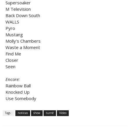
Supersoaker
M Television
Back Down South
WALLS
Pyro
Mustang
Molly's Chambers
Waste a Moment
Find Me
Closer
Seen
Encore:
Rainbow Ball
Knocked Up
Use Somebody
Tags :
notícias
show
turnê
Vídeo