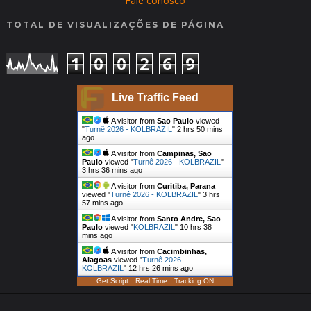
Fale conosco
TOTAL DE VISUALIZAÇÕES DE PÁGINA
1
0
0
2
6
9
Live Traffic Feed
A visitor from
Sao Paulo
viewed
"
Turnê 2026 - KOLBRAZIL
"
2 hrs 50 mins
ago
A visitor from
Campinas, Sao
Paulo
viewed "
Turnê 2026 - KOLBRAZIL
"
3 hrs 36 mins ago
A visitor from
Curitiba, Parana
viewed "
Turnê 2026 - KOLBRAZIL
"
3 hrs
57 mins ago
A visitor from
Santo Andre, Sao
Paulo
viewed "
KOLBRAZIL
"
10 hrs 38
mins ago
A visitor from
Cacimbinhas,
Alagoas
viewed "
Turnê 2026 -
KOLBRAZIL
"
12 hrs 26 mins ago
Get Script
Real Time
Tracking ON