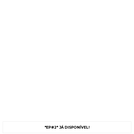
"EP#2" JÁ DISPONÍVEL!