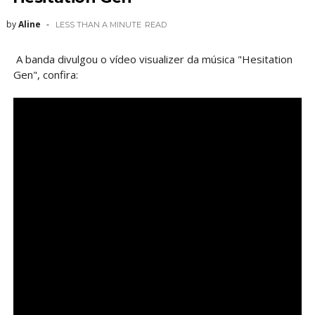
by
Aline
LESS THAN A MINUTE
READ
A banda divulgou o vídeo visualizer da música "Hesitation
Gen", confira: