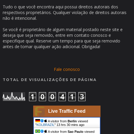
Tudo o que você encontra aqui possui direitos autorais dos
respectivos proprietários. Qualquer violação de direitos autorais
não é intencional.
Se você é proprietário de algum material postado neste site e
deseja que seja removido, entre em contato conosco e
especifique qual. Reserve um tempo para que seja removido
antes de tomar qualquer ação adicional. Obrigada!
Fale conosco
TOTAL DE VISUALIZAÇÕES DE PÁGINA
1
0
0
4
1
3
Live Traffic Feed
A visitor from
Berlin
viewed
"
KOLBRAZIL
"
13 hrs 30 mins ago
A visitor from
Sao Paulo
viewed