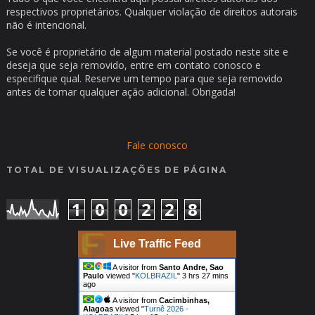
respectivos proprietários. Qualquer violação de direitos autorais
não é intencional.
Se você é proprietário de algum material postado neste site e
deseja que seja removido, entre em contato conosco e
especifique qual. Reserve um tempo para que seja removido
antes de tomar qualquer ação adicional. Obrigada!
Fale conosco
TOTAL DE VISUALIZAÇÕES DE PÁGINA
1
0
0
2
2
8
Live Traffic Feed
A visitor from
Santo Andre, Sao
Paulo
viewed "
KOLBRAZIL
"
3 hrs 27 mins
ago
A visitor from
Cacimbinhas,
Alagoas
viewed "
Turnê 2026 -