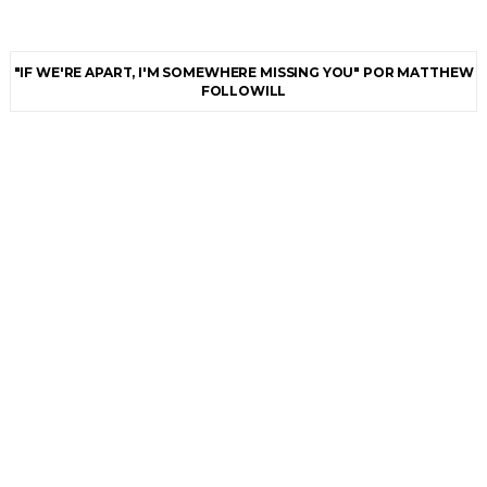
"IF WE'RE APART, I'M SOMEWHERE MISSING YOU" POR MATTHEW
FOLLOWILL