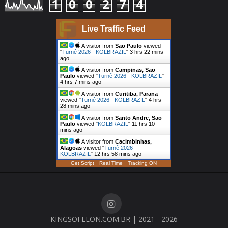
1
0
0
2
7
4
Live Traffic Feed
A visitor from
Sao Paulo
viewed
"
Turnê 2026 - KOLBRAZIL
"
3 hrs 22 mins
ago
A visitor from
Campinas, Sao
Paulo
viewed "
Turnê 2026 - KOLBRAZIL
"
4 hrs 7 mins ago
A visitor from
Curitiba, Parana
viewed "
Turnê 2026 - KOLBRAZIL
"
4 hrs
28 mins ago
A visitor from
Santo Andre, Sao
Paulo
viewed "
KOLBRAZIL
"
11 hrs 10
mins ago
A visitor from
Cacimbinhas,
Alagoas
viewed "
Turnê 2026 -
KOLBRAZIL
"
12 hrs 58 mins ago
Get Script
Real Time
Tracking ON
KINGSOFLEON.COM.BR | 2021 - 2026