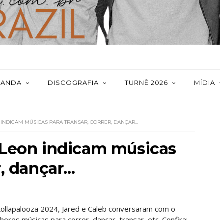
BANDA
DISCOGRAFIA
TURNÊ 2026
MÍDIA
 INDICAM MÚSICAS PARA TRANSAR, CORRER, DANÇAR...
f Leon indicam músicas
, dançar...
Lollapalooza 2024, Jared e Caleb conversaram com o
ores músicas para correr, dançar, transar, etc. Confira: