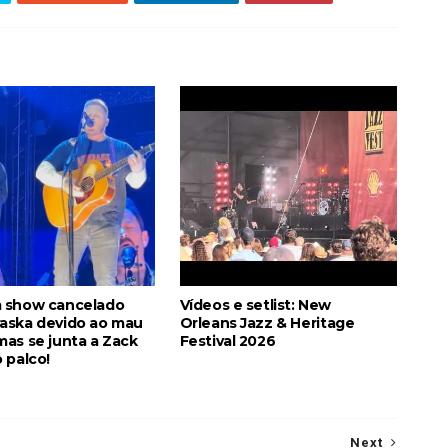
 show cancelado
Vídeos e setlist: New
aska devido ao mau
Orleans Jazz & Heritage
as se junta a Zack
Festival 2026
 palco!
Next