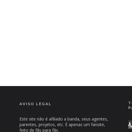
T
AVISO LEGAL
P
Este site não é afiliado a banda, seus agentes,
parentes, projetos, etc. É apenas um fansite,
feito de fãs para fãs.