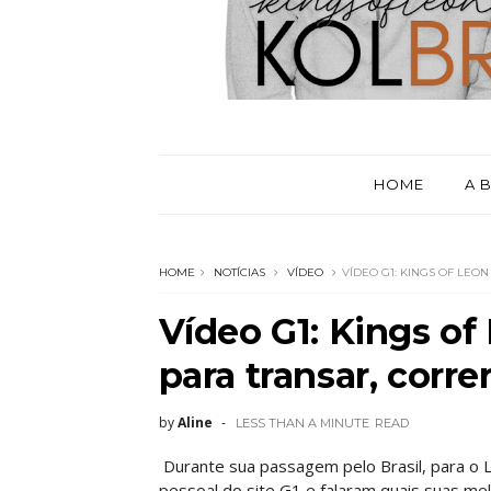
HOME
A 
HOME
NOTÍCIAS
VÍDEO
VÍDEO G1: KINGS OF LEON
Vídeo G1: Kings o
para transar, correr
by
Aline
LESS THAN A MINUTE
READ
Durante sua passagem pelo Brasil, para o 
pessoal do site G1 e falaram quais suas melh