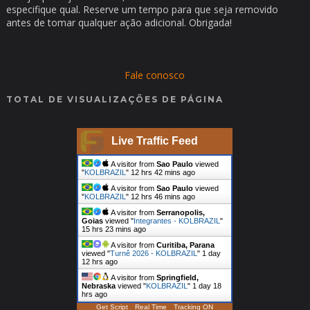
especifique qual. Reserve um tempo para que seja removido
antes de tomar qualquer ação adicional. Obrigada!
Fale conosco
TOTAL DE VISUALIZAÇÕES DE PÁGINA
Live Traffic Feed
A visitor from
Sao Paulo
viewed
"
KOLBRAZIL
"
12 hrs 42 mins ago
A visitor from
Sao Paulo
viewed
"
KOLBRAZIL
"
12 hrs 46 mins ago
A visitor from
Serranopolis,
Goias
viewed "
Integrantes - KOLBRAZIL
"
15 hrs 23 mins ago
A visitor from
Curitiba, Parana
viewed "
Turnê 2026 - KOLBRAZIL
"
1 day
12 hrs ago
A visitor from
Springfield,
Nebraska
viewed "
KOLBRAZIL
"
1 day 18
hrs ago
Get Script
Real Time
Tracking ON