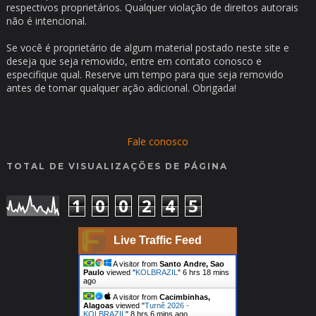
respectivos proprietários. Qualquer violação de direitos autorais
não é intencional.
Se você é proprietário de algum material postado neste site e
deseja que seja removido, entre em contato conosco e
especifique qual. Reserve um tempo para que seja removido
antes de tomar qualquer ação adicional. Obrigada!
Fale conosco
TOTAL DE VISUALIZAÇÕES DE PÁGINA
1
0
0
2
4
5
Live Traffic Feed
A visitor from
Santo Andre, Sao
Paulo
viewed "
KOLBRAZIL
"
6 hrs 18 mins
ago
A visitor from
Cacimbinhas,
Alagoas
viewed "
Turnê 2026 -
KOLBRAZIL
"
8 hrs 6 mins ago