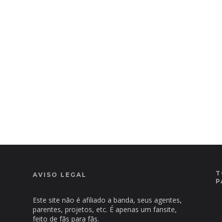
T
AVISO LEGAL
P
Este site não é afiliado a banda, seus agentes,
parentes, projetos, etc. É apenas um fansite,
feito de fãs para fãs.