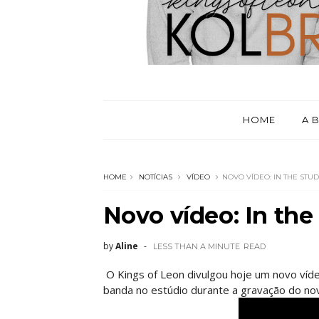
HOME
A 
HOME
NOTÍCIAS
VÍDEO
NOVO VÍDEO: IN THE STUD
Novo vídeo: In the
by
Aline
LESS THAN A MINUTE
READ
O Kings of Leon divulgou hoje um novo ví
banda no estúdio durante a gravação do no