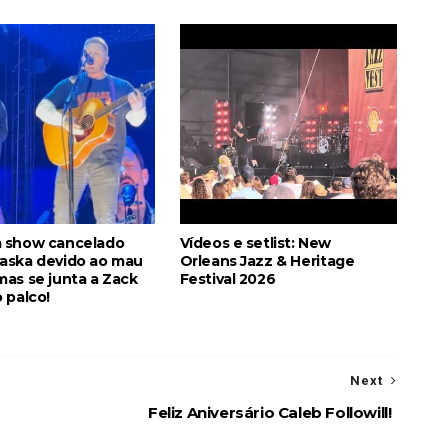
 show cancelado
Vídeos e setlist: New
aska devido ao mau
Orleans Jazz & Heritage
as se junta a Zack
Festival 2026
 palco!
Next
Feliz Aniversário Caleb Followill!